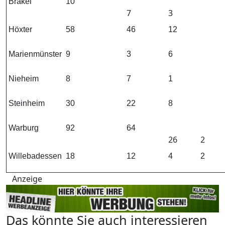
Brakel
10
7
3
Höxter
58
46
12
Marienmünster
9
3
6
Nieheim
8
7
1
Steinheim
30
22
8
Warburg
92
64
26
2
Willebadessen
18
12
4
2
Anzeige
Das könnte Sie auch interessieren