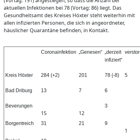
(Vortag: 191) angestiegen, so dass die Anzahl der
aktuellen Infektionen bei 78 (Vortag: 86) liegt. Das
Gesundheitsamt des Kreises Höxter steht weiterhin mit
allen infizierten Personen, die sich in angeordneter,
häuslicher Quarantäne befinden, in Kontakt.
Coronainfektion
„Genesen“
„derzeit
versto
infiziert“
Kreis Höxter
284 (+2)
201
78 (-8)
5
Bad Driburg
13
7
6
Beverungen
3
15
12
Borgentreich
31
21
9
1