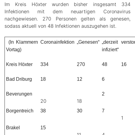
Im Kreis Höxter wurden bisher insgesamt 334
Infektionen mit dem neuartigen Coronavirus
nachgewiesen. 270 Personen gelten als genesen,
sodass aktuell von 48 Infektionen auszugehen ist.
(In Klammern
Coronainfektion
„Genesen“
„derzeit
versto
Vortag)
infiziert“
Kreis Höxter
334
270
48
16
Bad Driburg
18
12
6
Beverungen
2
20
18
Borgentreich
38
30
7
1
Brakel
15
11
4