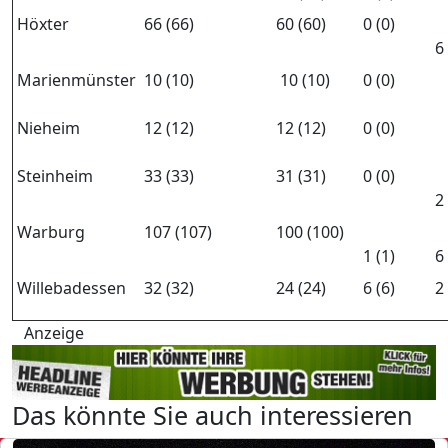
Höxter
66 (66)
60 (60)
0 (0)
6 
Marienmünster
10 (10)
10 (10)
0 (0)
Nieheim
12 (12)
12 (12)
0 (0)
Steinheim
33 (33)
31 (31)
0 (0)
2 
Warburg
107 (107)
100 (100)
1 (1)
6 
Willebadessen
32 (32)
24 (24)
6 (6)
2 
Anzeige
Das könnte Sie auch interessieren