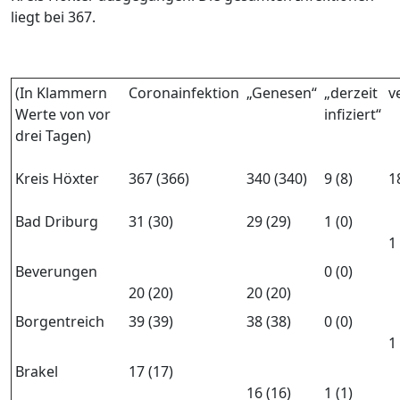
liegt bei 367.
(In Klammern
Coronainfektion
„Genesen“
„derzeit
v
Werte von vor
infiziert“
drei Tagen)
Kreis Höxter
367 (366)
340 (340)
9 (8)
1
Bad Driburg
31 (30)
29 (29)
1 (0)
1 
Beverungen
0 (0)
20 (20)
20 (20)
Borgentreich
39 (39)
38 (38)
0 (0)
1 
Brakel
17 (17)
16 (16)
1 (1)