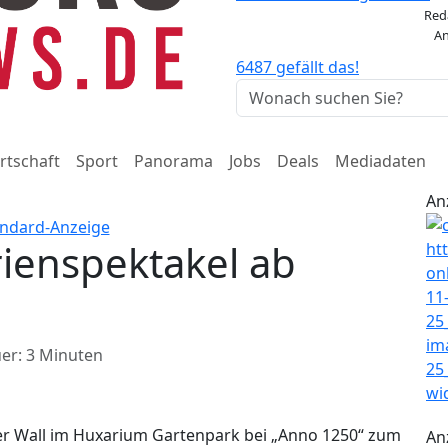
Red
An
6487 gefällt das!
rtschaft
Sport
Panorama
Jobs
Deals
Mediadaten
An
rienspektakel ab
er: 3 Minuten
 der Wall im Huxarium Gartenpark bei „Anno 1250“ zum
An