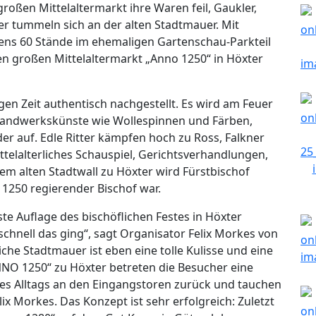
oßen Mittelaltermarkt ihre Waren feil, Gaukler,
ter tummeln sich an der alten Stadtmauer. Mit
ns 60 Stände im ehemaligen Gartenschau-Parkteil
den großen Mittelaltermarkt „Anno 1250“ in Höxter
en Zeit authentisch nachgestellt. Es wird am Feuer
 Handwerkskünste wie Wollespinnen und Färben,
er auf. Edle Ritter kämpfen hoch zu Ross, Falkner
mittelalterliches Schauspiel, Gerichtsverhandlungen,
m alten Stadtwall zu Höxter wird Fürstbischof
e 1250 regierender Bischof war.
rste Auflage des bischöflichen Festes in Höxter
chnell das ging“, sagt Organisator Felix Morkes von
iche Stadtmauer ist eben eine tolle Kulisse und eine
NNO 1250“ zu Höxter betreten die Besucher eine
 des Alltags an den Eingangstoren zurück und tauchen
elix Morkes. Das Konzept ist sehr erfolgreich: Zuletzt