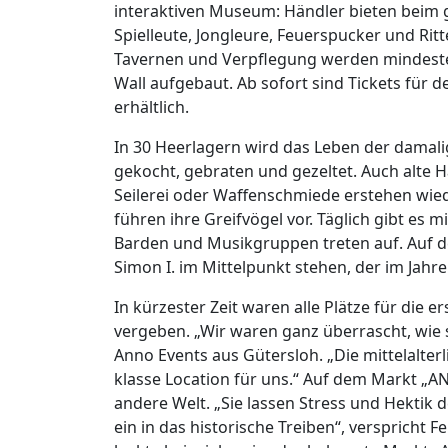
interaktiven Museum: Händler bieten beim gr
Spielleute, Jongleure, Feuerspucker und Rit
Tavernen und Verpflegung werden mindeste
Wall aufgebaut. Ab sofort sind Tickets für 
erhältlich.
In 30 Heerlagern wird das Leben der damalig
gekocht, gebraten und gezeltet. Auch alte
Seilerei oder Waffenschmiede erstehen wied
führen ihre Greifvögel vor. Täglich gibt es 
Barden und Musikgruppen treten auf. Auf de
Simon I. im Mittelpunkt stehen, der im Jahr
In kürzester Zeit waren alle Plätze für die e
vergeben. „Wir waren ganz überrascht, wie s
Anno Events aus Gütersloh. „Die mittelalterl
klasse Location für uns.“ Auf dem Markt „A
andere Welt. „Sie lassen Stress und Hektik
ein in das historische Treiben“, verspricht F