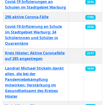
Covid-19 Infizierungen an
2576
Schulen im Stadtgebiet Warburg
296 aktive Corona-Fälle
1795
Covid-19-Infizierung an Schule
3330
im Stadtgebiet Warburg: 34
Schülerinnen und Schüler in
Quarantäne
Kreis Höxter: Aktive Coronafälle
2117
auf 285 angestiegen
Landrat Michael Stickeln dankt
1418
allen, die bei der
Pandemiebekämpfung
mitwirken: Verstärkung im
Gesundheitsamt des Kreises
Höxter