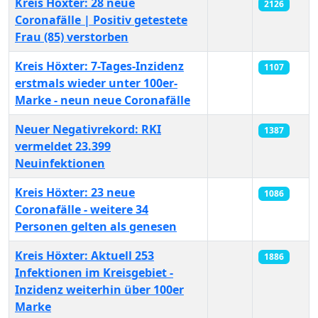
Kreis Höxter: 28 neue
2126
Coronafälle | Positiv getestete
Frau (85) verstorben
Kreis Höxter: 7-Tages-Inzidenz
1107
erstmals wieder unter 100er-
Marke - neun neue Coronafälle
Neuer Negativrekord: RKI
1387
vermeldet 23.399
Neuinfektionen
Kreis Höxter: 23 neue
1086
Coronafälle - weitere 34
Personen gelten als genesen
Kreis Höxter: Aktuell 253
1886
Infektionen im Kreisgebiet -
Inzidenz weiterhin über 100er
Marke