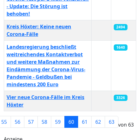
- Update: Die Störung ist
behoben!
Kreis Höxter: Keine neuen
2494
Corona-Fälle
Landesregierung beschließt
1640
weitreichendes Kontaktverbot
und weitere Maßnahmen zur
Eindämmung der Corona-Virus-
Pandemie - Geldbußen bei
mindestens 200 Euro
Vier neue Corona-Fälle im Kreis
3326
Höxter
Beiträge
55
56
57
58
59
60
61
62
63
Seite 60 von 63
Anzeige